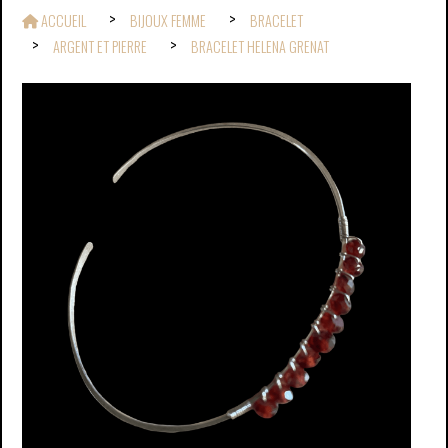
ACCUEIL
BIJOUX FEMME
BRACELET
ARGENT ET PIERRE
BRACELET HELENA GRENAT