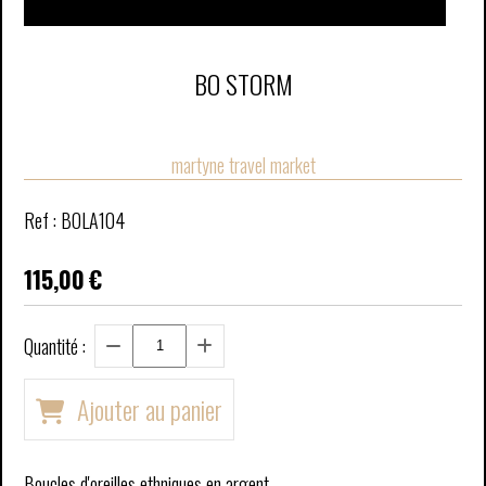
BO STORM
martyne travel market
Ref :
BOLA104
115,00
€
Quantité :
Ajouter au panier
Boucles d'oreilles ethniques en argent.