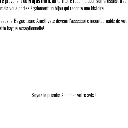
le
provenant du
Rajasthan
, un territoire reconnu pour son artisanat tra
mais vous portez également un bijou qui raconte une histoire.
 laissez la Bague Liane Améthyste devenir l'accessoire incontournable de 
ette bague exceptionnelle!
Soyez le premier à donner votre avis !