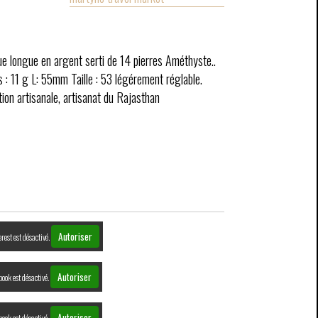
e longue en argent serti de 14 pierres Améthyste..
s : 11 g L: 55mm Taille : 53 légérement réglable.
tion artisanale, artisanat du Rajasthan
Autoriser
rest est désactivé.
Autoriser
book est désactivé.
Autoriser
book est désactivé.