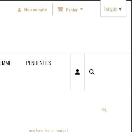
Langue
▼
Mon compte
Panier
FEMME
PENDENTIFS
martyne travel market