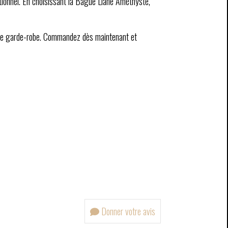
ditionnel. En choisissant la Bague Liane Améthyste,
votre garde-robe. Commandez dès maintenant et
Donner votre avis