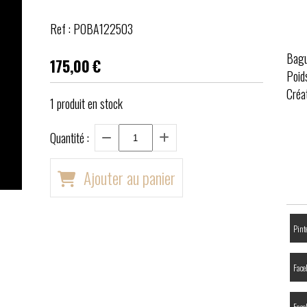
Ref :
POBA122503
Bagu
175,00
€
Poid
Créa
1
produit en stock
Quantité :
Ajouter au panier
Pinte
Face
Face