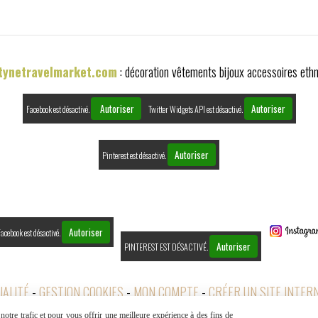
tynetravelmarket.com
: décoration vêtements bijoux accessoires eth
Autoriser
Autoriser
Facebook est désactivé.
Twitter Widgets API est désactivé.
Autoriser
Pinterest est désactivé.
Autoriser
acebook est désactivé.
Autoriser
PINTEREST EST DÉSACTIVÉ.
IALITÉ
GESTION COOKIES
MON COMPTE
CRÉER UN SITE INTER
otre trafic et pour vous offrir une meilleure expérience à des fins de